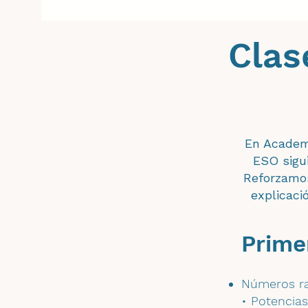
Clas
En Academ
ESO sigu
Reforzamos
explicaci
Prime
Números ra
• Potencias