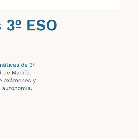
 3º ESO
máticas de 3º
 de Madrid.
de exámenes y
y autonomía.