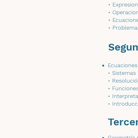
• Expresion
• Operacio
• Ecuacion
• Problema
Segun
Ecuaciones
• Sistemas
• Resoluci
• Funciones
• Interpret
• Introducc
Terce
Geometría 