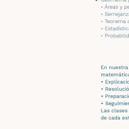
• Áreas y p
• Semejanz
• Teorema 
• Estadísti
• Probabili
En nuestra
matemátic
• Explicaci
• Resolució
• Preparac
• Seguimien
Las clases 
de cada est