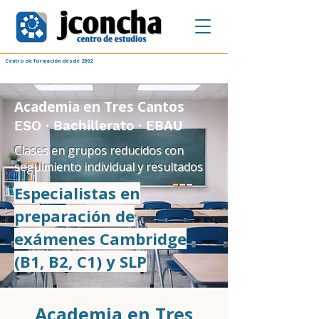
Centro de formación desde 2002
Academia en Tres Cantos
ESO · Bachillerato · EBAU
Clases en grupos reducidos con
seguimiento individual y resultados
Especialistas en
preparación de
exámenes Cambridge
(B1, B2, C1) y SLP
Academia en Tres