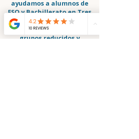
ayudamos a alumnos de
ESO y Bachillerato en Tres
Cantos a mejorar sus
resultados con clases en
grupos reducidos y
seguimiento
individualizado.
Especialistas en
Matemáticas, Física y
Química, Lengua,
Inglés....con preparación
de EBAU y modelos reales
de examen.
© 2026 Academia JCONCHA