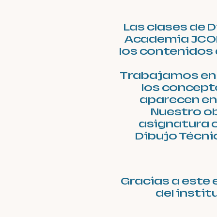
Las clases de D
Academia JCON
los contenidos 
Trabajamos en 
los concepto
aparecen en 
Nuestro ob
asignatura c
Dibujo Técnic
Gracias a este 
del insti