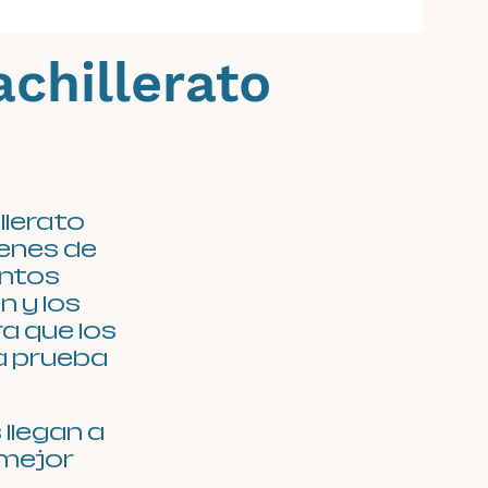
chillerato
llerato
menes de
ntos
 y los
a que los
a prueba
llegan a
 mejor