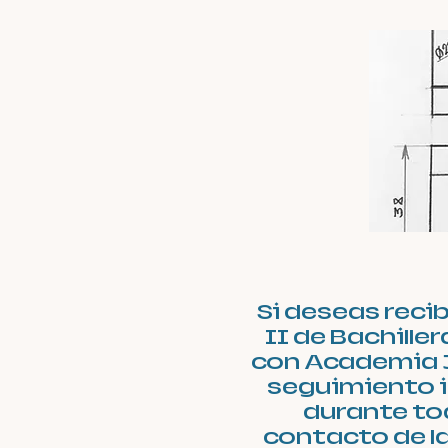
Si deseas reci
II de Bachill
con Academia 
seguimiento i
durante tod
contacto de l