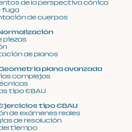
tos de la perspectiva cónica
 fuga
ntación de cuerpos
 Normalización
e piezas
ón
tación de planos
 Geometría plana avanzada
ias complejas
técnicas
as tipo EBAU
Ejercicios tipo EBAU
ón de exámenes reales
ias de resolución
del tiempo