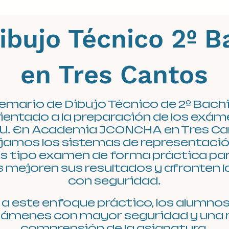
bujo Técnico 2º Ba
en Tres Cantos
emario de Dibujo Técnico de 2º Bachi
ientado a la preparación de los exá
U. En Academia JCONCHA en Tres Ca
jamos los sistemas de representación
os tipo examen de forma práctica par
 mejoren sus resultados y afronten l
con seguridad.
 a este enfoque práctico, los alumnos 
xámenes con mayor seguridad y una
comprensión de la asignatura.