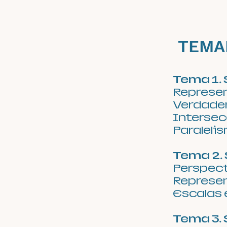
TEMA
Tema 1.
Represen
Verdade
Interse
Paraleli
Tema 2.
Perspect
Represen
Escalas
Tema 3.