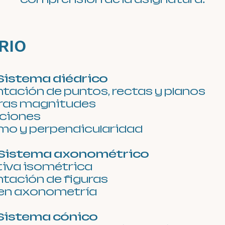
RIO
 Sistema diédrico
tación de puntos, rectas y planos
ras magnitudes
cciones
smo y perpendicularidad
 Sistema axonométrico
iva isométrica
tación de figuras
 en axonometría
 Sistema cónico