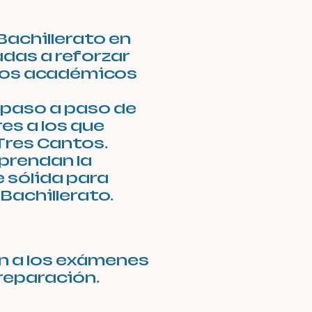
Bachillerato en
das a reforzar
ados académicos
 paso a paso de
es a los que
Tres Cantos.
prendan la
 sólida para
Bachillerato.
an a los exámenes
reparación.