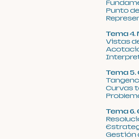
Fundamen
Punto de
Represe
Tema 4.
Vistas d
Acotaci
Interpre
Tema 5.
Tangenc
Curvas 
Problem
Tema 6. 
Resoluci
Estrateg
Gestión 