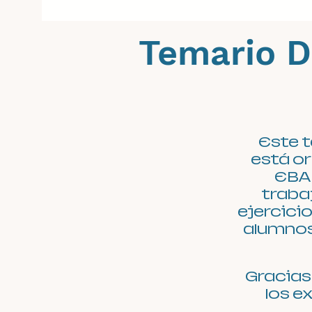
Temario Di
Este t
está or
EBA
traba
ejercici
alumnos
Gracias
los e