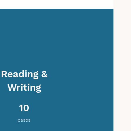
Reading &
Writing
10 pasos
10
pasos