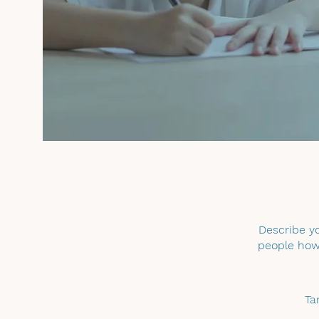
Describe yo
people how 
Ta